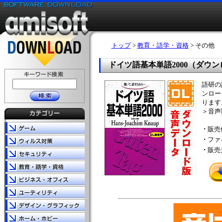
トップ
>
教育・語学・資格
> その他
ドイツ語基本単語2000（ダウ
語研の語
ンロー
ります
＞音声
販売
ファ
販売