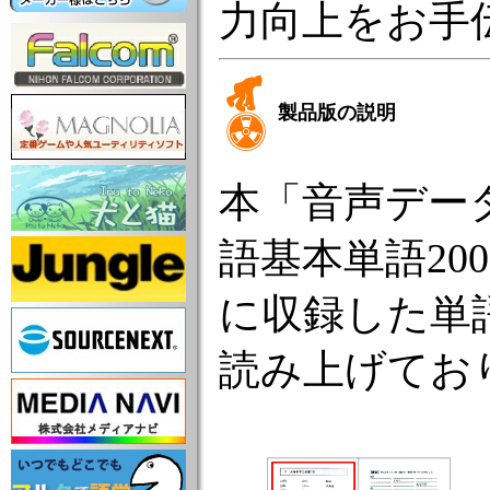
力向上をお手
製品版の説明
本「音声デー
語基本単語2000』
に収録した単
読み上げてお