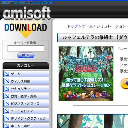
トップ
>
ゲーム
> シミュレーション
ルッフェルテラの修繕士 【ダ
『ルッ
販売
ファ
販売