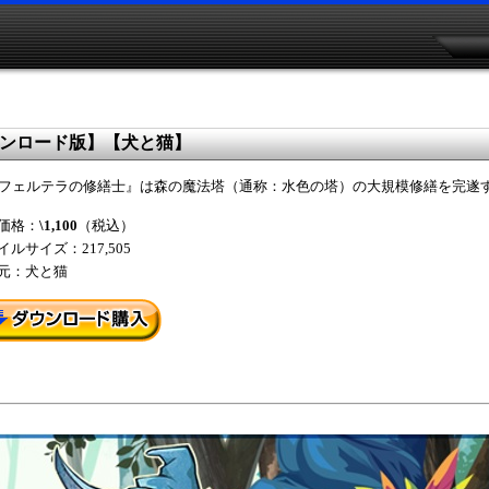
ウンロード版】【犬と猫】
フェルテラの修繕士』は森の魔法塔（通称：水色の塔）の大規模修繕を完遂
価格：
\1,100
（税込）
イルサイズ：217,505
元：犬と猫